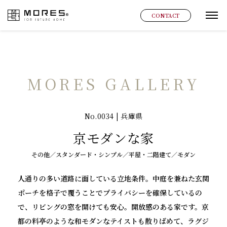
MORES
CONTACT
グ
MORES GALLERY
No.0034 | 兵庫県
京モダンな家
その他／スタンダード・シンプル／平屋・二階建て／モダン
人通りの多い道路に面している立地条件。中庭を兼ねた玄関
ポーチを格子で覆うことでプライバシーを確保しているの
で、リビングの窓を開けても安心。開放感のある家です。京
都の料亭のような和モダンなテイストも散りばめて、ラグジ