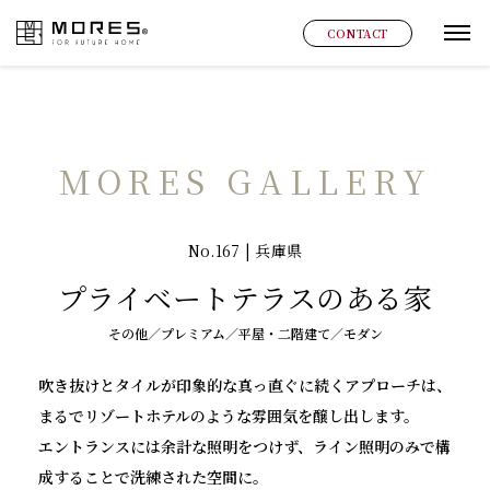
MORES
CONTACT
グ
MORES GALLERY
No.167 | 兵庫県
プライベートテラスのある家
その他／プレミアム／平屋・二階建て／モダン
吹き抜けとタイルが印象的な真っ直ぐに続くアプローチは、
まるでリゾートホテルのような雰囲気を醸し出します。
エントランスには余計な照明をつけず、ライン照明のみで構
成することで洗練された空間に。