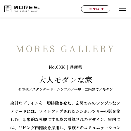
MORES
CONTACT
グ
MORES GALLERY
No.0036 | 兵庫県
大人モダンな家
その他／スタンダード・シンプル／平屋・二階建て／モダン
余計なデザインを一切排除させた、玄関のみのシンプルなフ
ァサードには、ライトアップされたシンボルツリーの影を愉
しむ、印象的な外観にする為の計算されたデザイン。室内に
は、リビング内階段を採用し、家族とのコミュニケーション