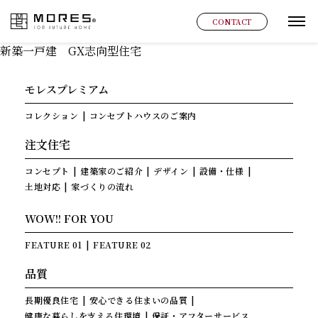
MORES
CONTACT
グ
新築一戸建 GX志向型住宅
モレスプレミアム
コレクション
コンセプトハウスのご案内
注文住宅
コンセプト
建築家のご紹介
デザイン
設備・仕様
土地対応
家づくりの流れ
WOW!! FOR YOU
FEATURE 01
FEATURE 02
品質
長期優良住宅
安心できる住まいの品質
健康な暮らしを支える住環境
保証・アフターサービス