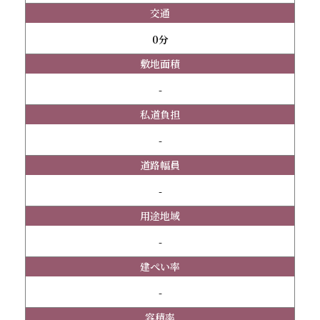
交通
0分
敷地面積
-
私道負担
-
道路幅員
-
用途地域
-
建ぺい率
-
容積率