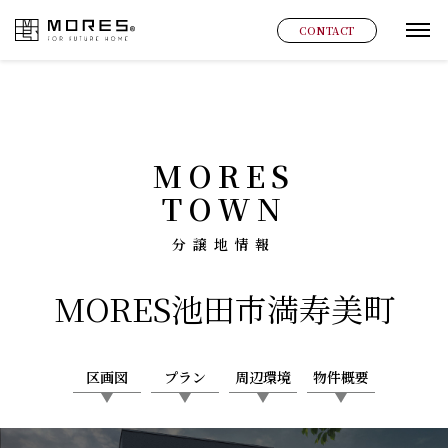
MORES
CONTACT
グ
MORES
TOWN
分譲地情報
MORES
池田市満寿美町
区画図
プラン
周辺環境
物件概要