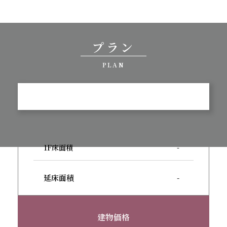
プラン
PLAN
1F床面積
-
延床面積
-
建物価格