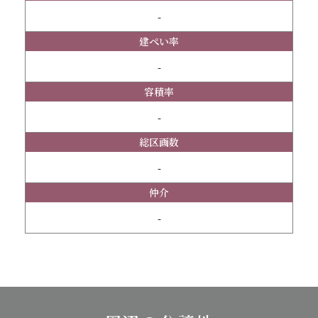
-
建ぺい率
-
容積率
-
総区画数
-
仲介
-