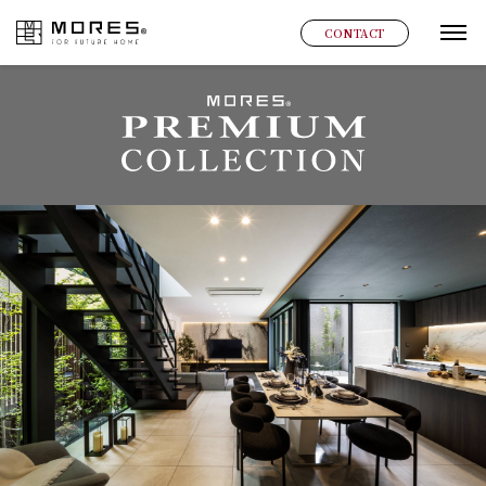
MORES
CONTACT
グ
MORES® PREMIUM COLLECTION