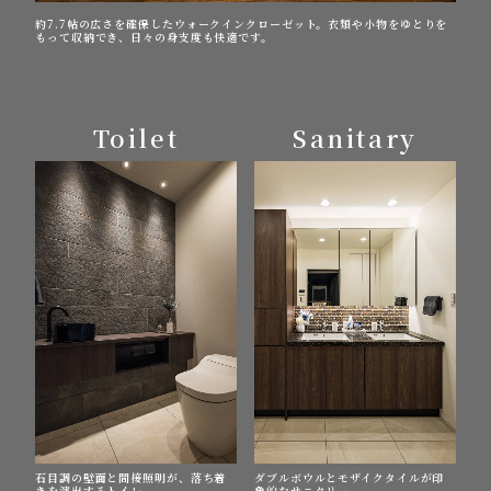
約7.7帖の広さを確保したウォークインクローゼット。衣類や小物をゆとりを
もって収納でき、日々の身支度も快適です。
Toilet
Sanitary
石目調の壁面と間接照明が、落ち着
ダブルボウルとモザイクタイルが印
きを演出するトイレ。
象的なサニタリー。