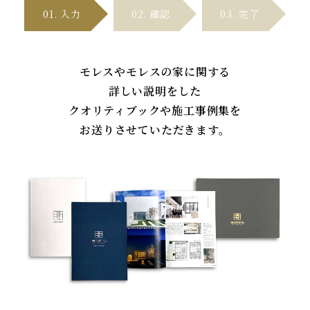
01. 入
力
02. 確
認
03. 完
了
モレスやモレスの家に関する
詳しい説明をした
クオリティブックや施工事例集を
お送りさせていただきます。