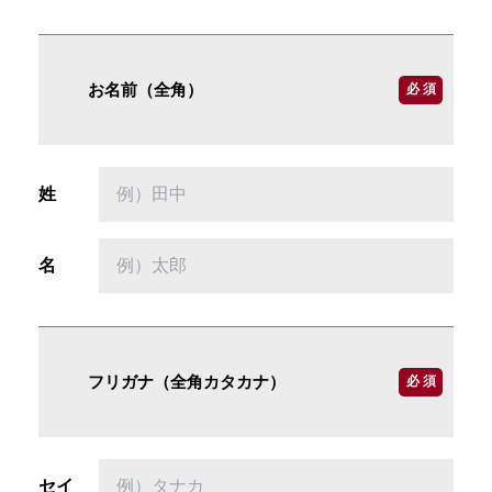
お名前（全角）
必 須
姓
名
フリガナ（全角カタカナ）
必 須
セイ