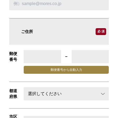
ご住所
必 須
郵便
−
番号
郵便番号から
自動入力
都道
府県
市区