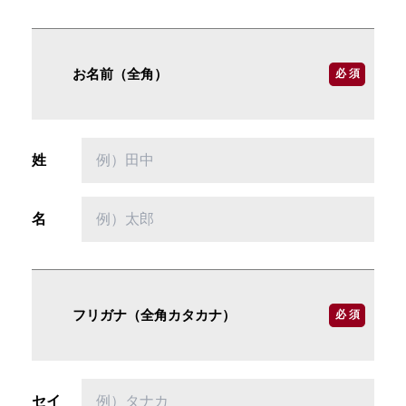
お名前（全角）
必 須
姓
名
フリガナ（全角カタカナ）
必 須
セイ