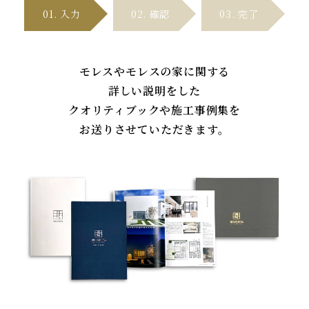
01. 入
力
02. 確
認
03. 完
了
モレスやモレスの家に関する
詳しい説明をした
クオリティブックや施工事例集を
お送りさせていただきます。