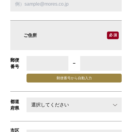
ご住所
必 須
郵便
−
番号
郵便番号から
自動入力
都道
府県
市区