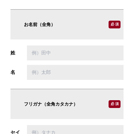
お名前（全角）
必 須
姓
名
フリガナ（全角カタカナ）
必 須
セイ