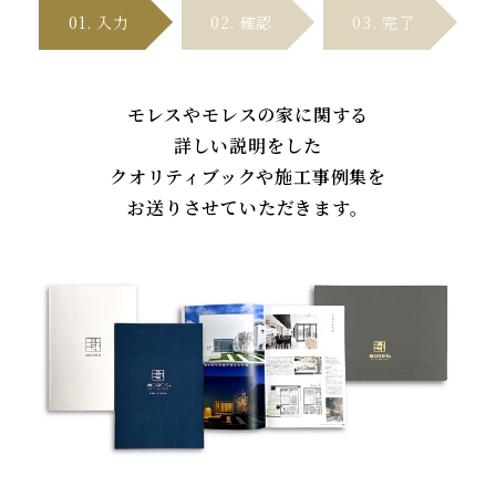
01. 入
力
02. 確
認
03. 完
了
モレスやモレスの家に関する
詳しい説明をした
クオリティブックや施工事例集を
お送りさせていただきます。