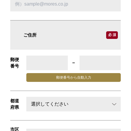
ご住所
必 須
郵便
−
番号
郵便番号から
自動入力
都道
府県
市区