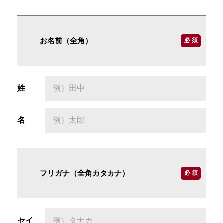
お名前（全角）
必 須
姓
名
フリガナ（全角カタカナ）
必 須
セイ