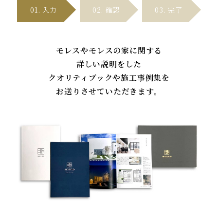
01. 入
力
02. 確
認
03. 完
了
モレスやモレスの家に関する
詳しい説明をした
クオリティブックや施工事例集を
お送りさせていただきます。