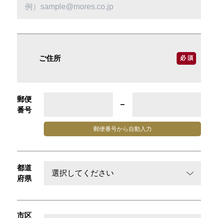
ご住所
必 須
郵便
−
番号
郵便番号から
自動入力
都道
府県
市区