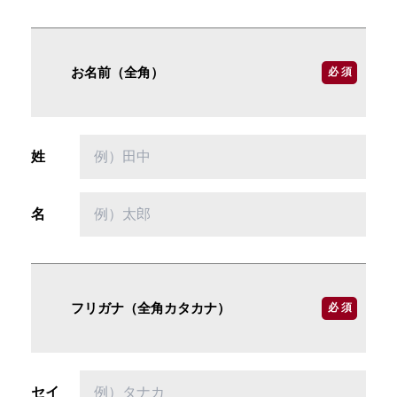
お名前（全角）
必 須
姓
名
フリガナ（全角カタカナ）
必 須
セイ