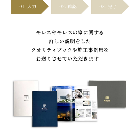
01. 入
力
02. 確
認
03. 完
了
モレスやモレスの家に関する
詳しい説明をした
クオリティブックや施工事例集を
お送りさせていただきます。