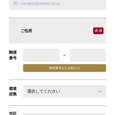
ご住所
必 須
郵便
−
番号
郵便番号から
自動入力
都道
府県
市区