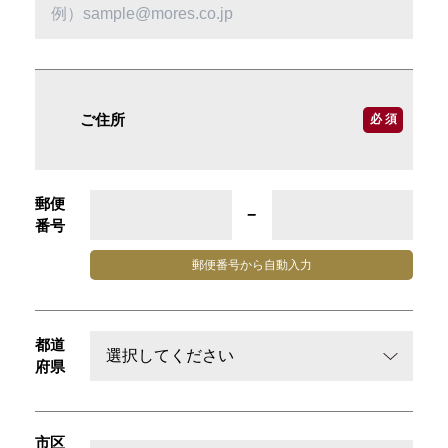
ご住所
必 須
郵便
−
番号
郵便番号から
自動入力
都道
府県
市区