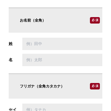
お名前（全角）
必 須
姓
名
フリガナ（全角カタカナ）
必 須
セイ