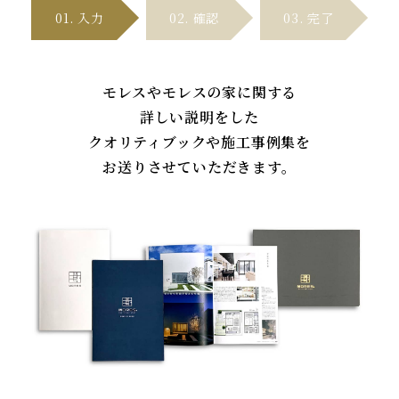
01. 入
力
02. 確
認
03. 完
了
モレスやモレスの家に関する
詳しい説明をした
クオリティブックや施工事例集を
お送りさせていただきます。