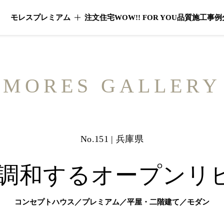
モレスプレミアム
注文住宅
WOW!! FOR YOU
品質
施工事例
モレスプレミアムのメニューを開く
MORES GALLERY
No.151 | 兵庫県
空と調和するオープン
コンセプトハウス／プレミアム／平屋・二階建て／モダン