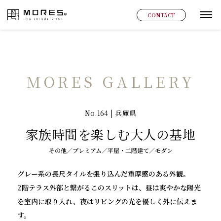
MORES
CONTACT
グ
MORES GALLERY
No.164 | 兵庫県
家族時間を楽しむ大人の基地
その他／プレミアム／平屋・二階建て／モダン
グレー系の長尺タイルを張り込んだ重厚感のある外観。
2階テラス外部と繋がるこのスリットは、昼は爽やかな陽光
を室内に取り入れ、夜はリビングの光を優しく外に伝えま
す。