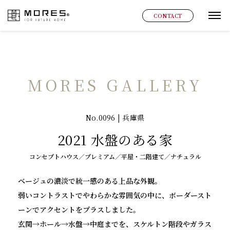
MORES
CONTACT
グ
MORES GALLERY
No.0096 | 兵庫県
2021 水盤のある家
コンセプトハウス／プレミアム／平屋・二階建て／ナチュラル
ベージュの濃淡で統一感のある上品な外観。
弱いコントラストでやわらかな雰囲気の中に、ボーダースト
ーンでアクセントをプラスしました。
玄関→ホール→水盤→中庭までを、スケルトン階段やガラス