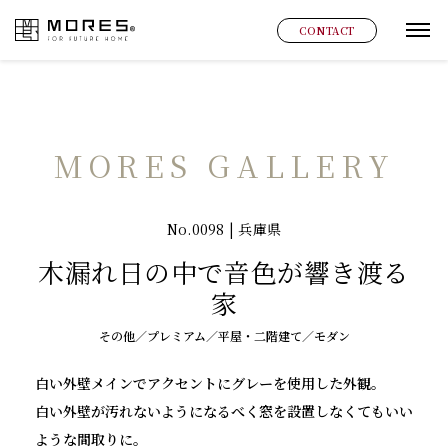
MORES
CONTACT
グ
MORES GALLERY
No.0098 | 兵庫県
木漏れ日の中で音色が響き渡る
家
その他／プレミアム／平屋・二階建て／モダン
白い外壁メインでアクセントにグレーを使用した外観。
白い外壁が汚れないようになるべく窓を設置しなくてもいい
ような間取りに。