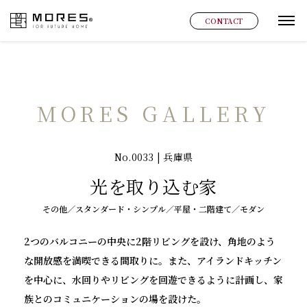
MORES
CONTACT
グ
MORES GALLERY
No.0033 | 兵庫県
光を取り込む家
その他／スタンダード・シンプル／平屋・二階建て／モダン
2つのバルコニーの中央に2階リビングを設け、角地のよう
な開放感を満喫できる間取りに。また、アイランドキッチン
を中心に、水回りやリビングを回遊できるように計画し、家
族とのコミュニケーションの場を設けた。