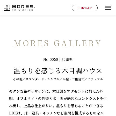
MORES
CONTACT
グ
MORES GALLERY
No.0050 | 兵庫県
温もりを感じる木目調ハウス
その他／スタンダード・シンプル／平屋・二階建て／ナチュラル
モダンな箱型デザインに、木目調をアクセントに加えた外
観。オフホワイトの外壁と木目調が絶妙なコントラストを生
み出し、上品な仕上がりに。温もりを感じることができる
LDKは、床・建具・キッチンなど空間を構成するものを木