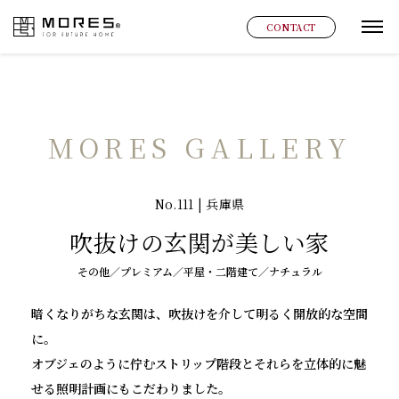
MORES
CONTACT
グ
MORES GALLERY
No.111 | 兵庫県
吹抜けの玄関が美しい家
その他／プレミアム／平屋・二階建て／ナチュラル
暗くなりがちな玄関は、吹抜けを介して明るく開放的な空間
に。
オブジェのように佇むストリップ階段とそれらを立体的に魅
せる照明計画にもこだわりました。