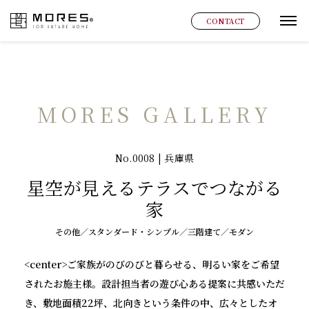
MORES
CONTACT
グ
MORES GALLERY
No.0008 | 兵庫県
星空が見えるテラスでつながる
家
その他／スタンダード・シンプル／三階建て／モダン
<center>ご家族がのびのびと暮らせる、明るい家をご希望
されたお施主様。設計担当者の遊び心ある提案に共感いただ
き、敷地面積22坪、北向きという条件の中、広々としたオ