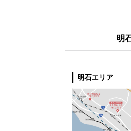
明
明石エリア