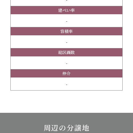
-
建ぺい率
-
容積率
-
総区画数
-
仲介
-
周辺の分譲地