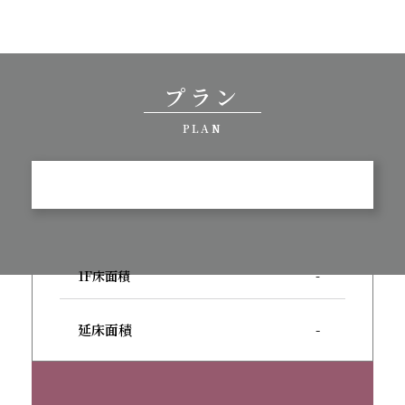
プラン
PLAN
1F床面積
-
延床面積
-