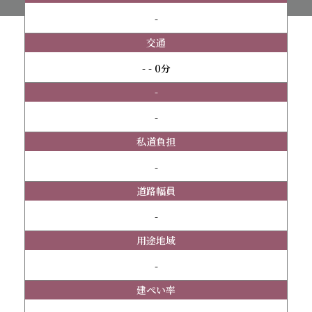
-
交通
- - 0分
-
-
私道負担
-
道路幅員
-
用途地域
-
建ぺい率