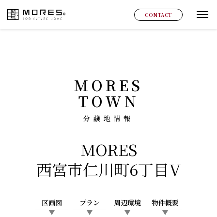
MORES
CONTACT
グ
MORES
TOWN
分譲地情報
MORES
西宮市仁川町6丁目V
区画図
プラン
周辺環境
物件概要