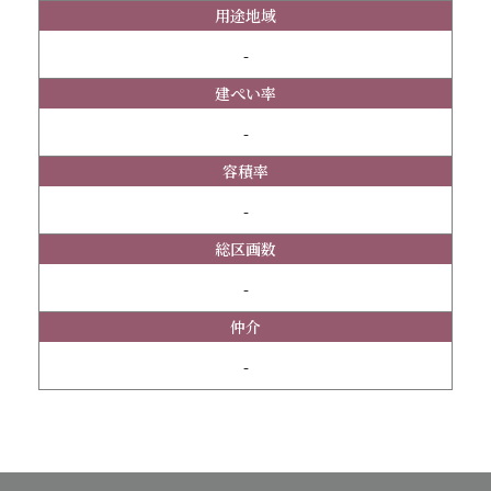
用途地域
-
建ぺい率
-
容積率
-
総区画数
-
仲介
-