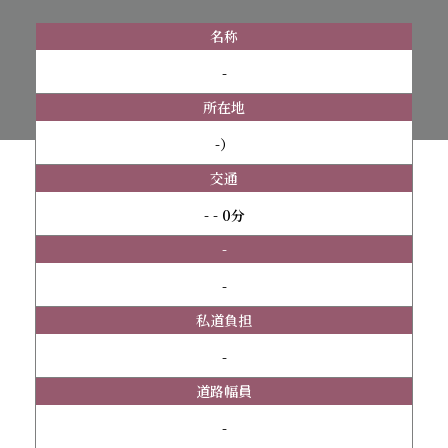
名称
-
所在地
-）
交通
- - 0分
-
-
私道負担
-
道路幅員
-