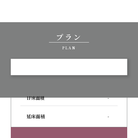
プラン
PLAN
1F床面積
-
延床面積
-