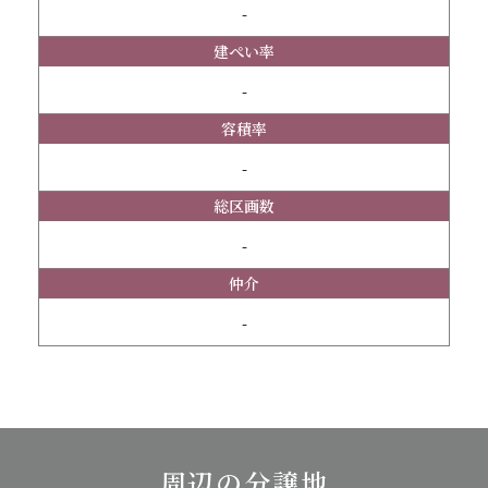
-
建ぺい率
-
容積率
-
総区画数
-
仲介
-
周辺の分譲地