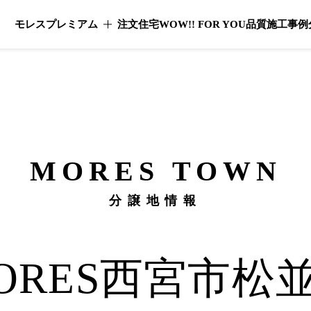
モレスプレミアム
注文住宅
WOW!! FOR YOU
品質
施工事例
モレスプレミアムのメニューを開く
MORES
TOWN
分譲地情報
ORES
西宮市松