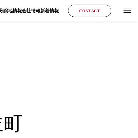
分譲地情報
会社情報
新着情報
CONTACT
グロ
並町