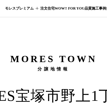
モレスプレミアム
注文住宅
WOW!! FOR YOU
品質
施工事例
モレスプレミアムのメニューを開く
MORES
TOWN
分譲地情報
ES
宝塚市野上1