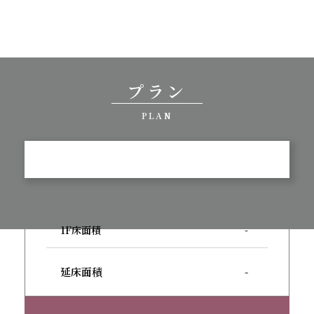
プラン
PLAN
1F床面積
-
延床面積
-