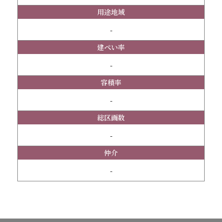
用途地域
-
建ぺい率
-
容積率
-
総区画数
-
仲介
-