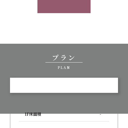
プラン
PLAN
1F床面積
-