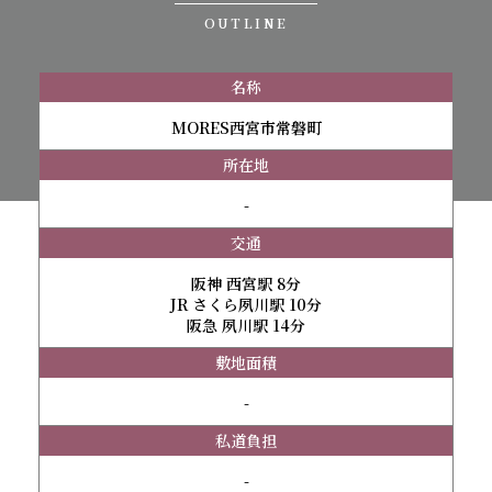
OUTLINE
名称
MORES西宮市常磐町
所在地
-
交通
阪神 西宮駅 8分
JR さくら夙川駅 10分
阪急 夙川駅 14分
敷地面積
-
私道負担
-