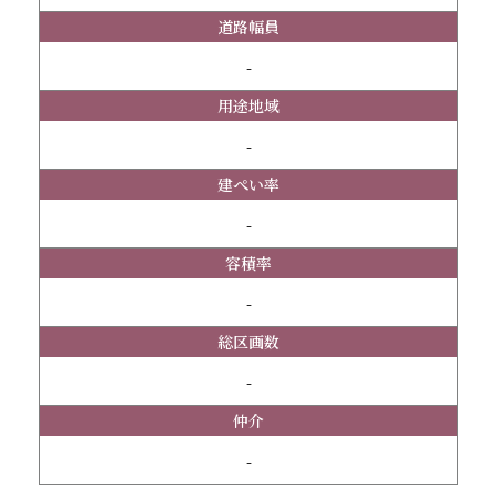
道路幅員
-
用途地域
-
建ぺい率
-
容積率
-
総区画数
-
仲介
-