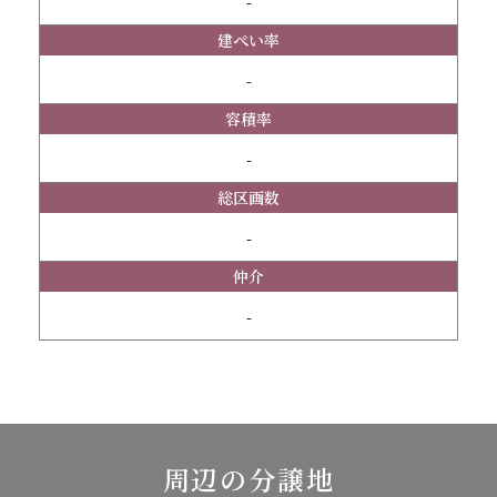
-
建ぺい率
-
容積率
-
総区画数
-
仲介
-
周辺の分譲地