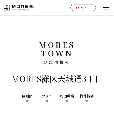
MORES
CONTACT
グ
MORES
TOWN
分譲地情報
MORES
灘区天城通3丁目
区画図
プラン
周辺環境
物件概要