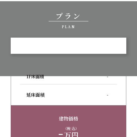
プラン
PLAN
1F床面積
-
延床面積
-
建物価格
-
（税 込）
万円