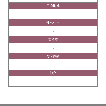
用途地域
-
建ぺい率
-
容積率
-
総区画数
-
仲介
-