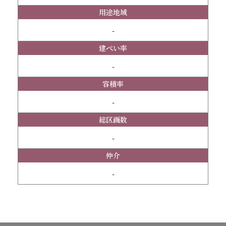
用途地域
-
建ぺい率
-
容積率
-
総区画数
-
仲介
-