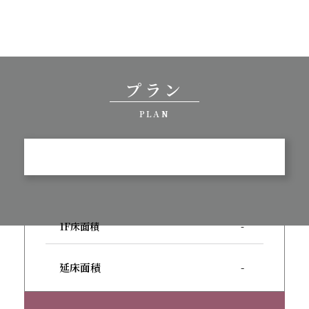
プラン
PLAN
1F床面積
-
延床面積
-