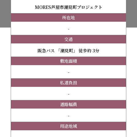
MORES芦屋市潮見町プロジェクト
所在地
-
交通
阪急バス 「潮見町」 徒歩約 3分
敷地面積
-
私道負担
-
道路幅員
-
用途地域