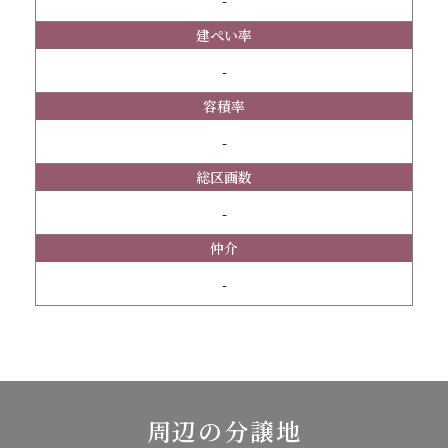
-
建ぺい率
-
容積率
-
総区画数
-
仲介
-
周辺の分譲地