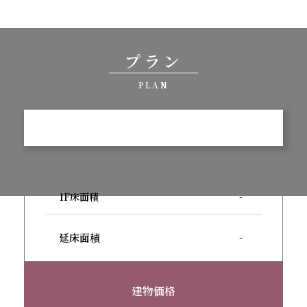
プラン
PLAN
1F床面積
-
延床面積
-
建物価格