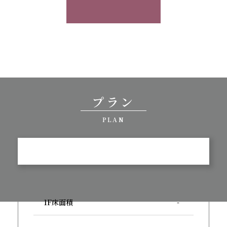
プラン
PLAN
1F床面積
-