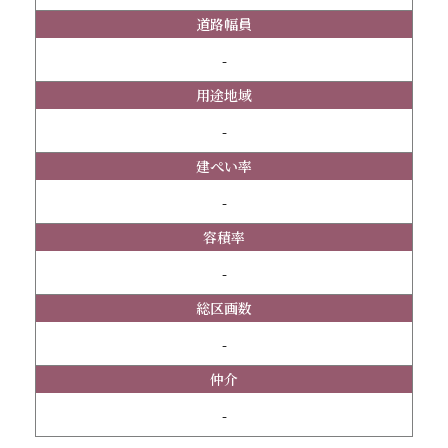
道路幅員
-
用途地域
-
建ぺい率
-
容積率
-
総区画数
-
仲介
-