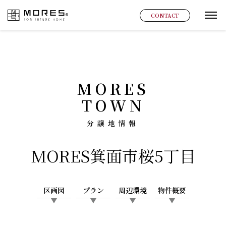
MORES
CONTACT
グ
MORES
TOWN
分譲地情報
MORES
箕面市桜5丁目
区画図
プラン
周辺環境
物件概要