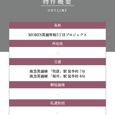
物件概要
OUTLINE
名称
MORES箕面市桜5丁目プロジェクト
所在地
-
交通
阪急箕面線 「牧落」駅 徒歩約 7分
阪急箕面線 「桜井」駅 徒歩約 8分
敷地面積
-
私道負担
-