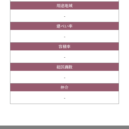
用途地域
-
建ぺい率
-
容積率
-
総区画数
-
仲介
-