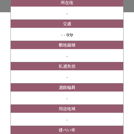
所在地
-
交通
- - 0分
敷地面積
-
私道負担
-
道路幅員
-
用途地域
-
建ぺい率