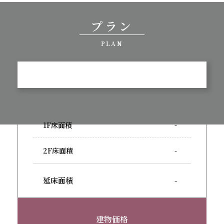
プラン
PLAN
1F床面積
-
2F床面積
-
延床面積
-
建物価格