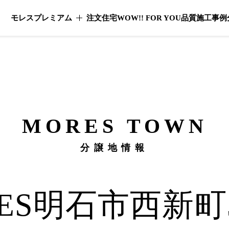
モレスプレミアム
注文住宅
WOW!! FOR YOU
品質
施工事例
モレスプレミアムのメニューを開く
MORES
TOWN
分譲地情報
ES
明石市西新町