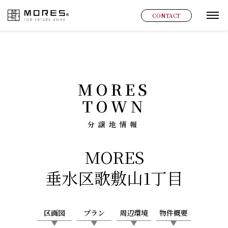
MORES
CONTACT
グ
MORES
TOWN
分譲地情報
MORES
垂水区歌敷山1丁目
区画図
プラン
周辺環境
物件概要