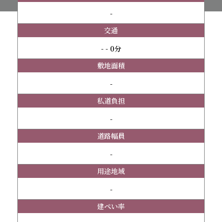
-
交通
- - 0分
敷地面積
-
私道負担
-
道路幅員
-
用途地域
-
建ぺい率