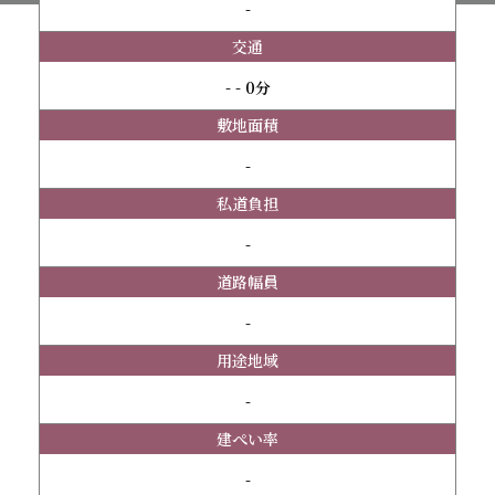
-
交通
- - 0分
敷地面積
-
私道負担
-
道路幅員
-
用途地域
-
建ぺい率
-