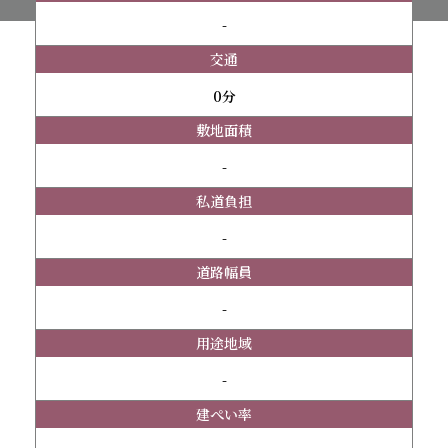
-
交通
0分
敷地面積
-
私道負担
-
道路幅員
-
用途地域
-
建ぺい率