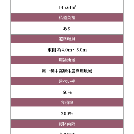
145.61㎡
私道負担
あり
道路幅員
東側 約4.0ｍ～5.0ｍ
用途地域
第一種中高層住居専用地域
建ぺい率
60%
容積率
200%
総区画数