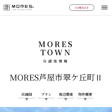
MORES
CONTACT
グ
MORES
TOWN
分譲地情報
MORES
芦屋市翠ケ丘町Ⅱ
区画図
プラン
周辺環境
物件概要