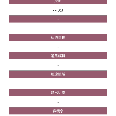
交通
- - 0分
-
-
私道負担
-
道路幅員
-
用途地域
-
建ぺい率
-
容積率