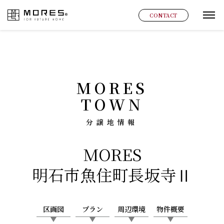
MORES
CONTACT
グ
MORES
TOWN
分譲地情報
MORES
明石市魚住町長坂寺Ⅱ
区画図
プラン
周辺環境
物件概要