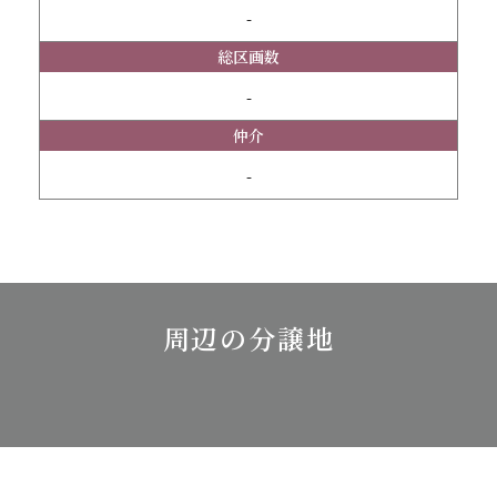
-
総区画数
-
仲介
-
周辺の分譲地