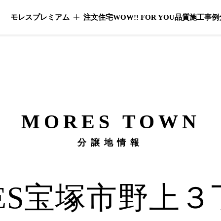
モレスプレミアム
注文住宅
WOW!! FOR YOU
品質
施工事例
モレスプレミアムのメニューを開く
MORES
TOWN
分譲地情報
ES
宝塚市野上３