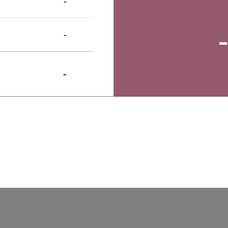
-
-
-