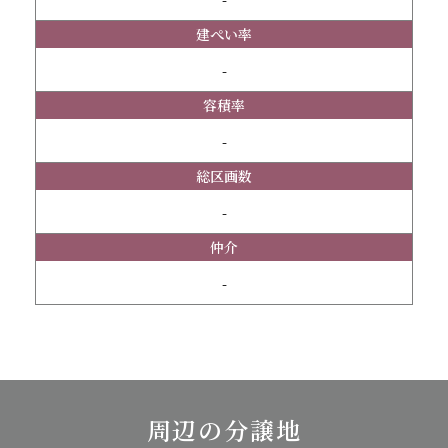
-
建ぺい率
-
容積率
-
総区画数
-
仲介
-
周辺の分譲地