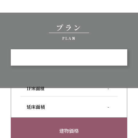
プラン
PLAN
1F床面積
-
延床面積
-
建物価格