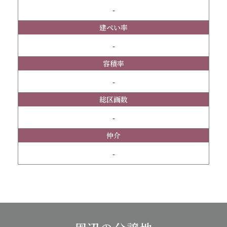
-
建ぺい率
-
容積率
-
総区画数
-
仲介
-