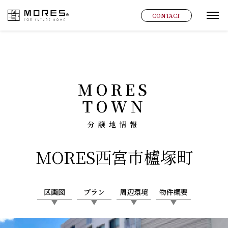
MORES
CONTACT
グ
MORES
TOWN
分譲地情報
MORES
西宮市櫨塚町
区画図
プラン
周辺環境
物件概要