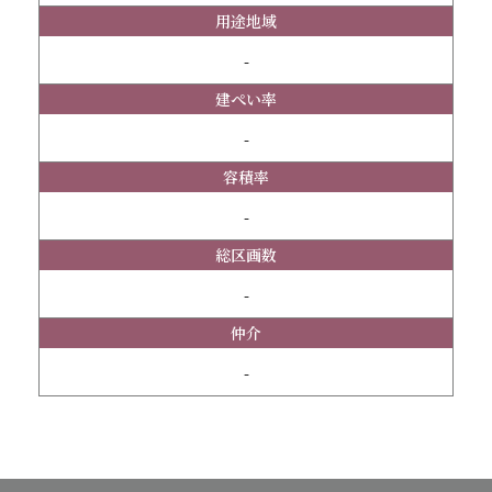
用途地域
-
建ぺい率
-
容積率
-
総区画数
-
仲介
-