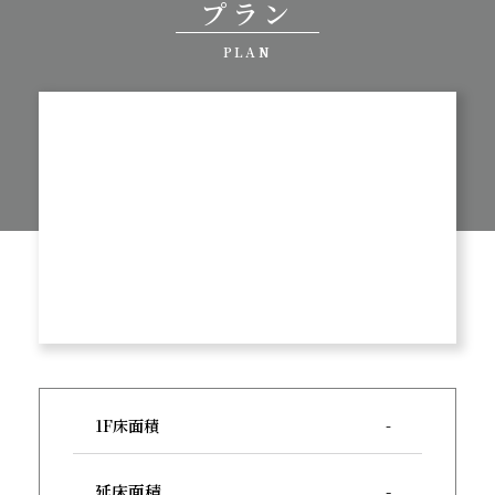
プラン
PLAN
1F床面積
-
延床面積
-