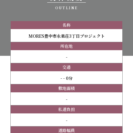
OUTLINE
名称
MORES豊中市永楽荘3丁目プロジェクト
所在地
-
交通
- - 0分
敷地面積
-
私道負担
-
道路幅員